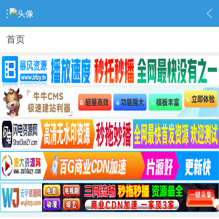
›
seo专区
›
seo工具
›
内容
首页