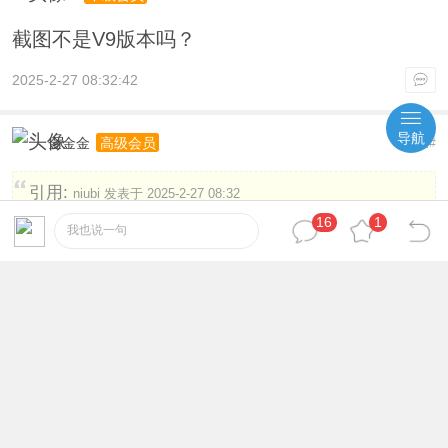
截图不是V9版本吗？
2025-2-27 08:32:42
导航
金金金
12
高级会员
#
引用:
niubi 发表于 2025-2-27 08:32
截图不是V9版本吗？
16
1
我也说一句
图片和帖子是作者搬运的，如果感兴趣可以自行
下载研究哦，论坛不提供技术支持。
2025-2-27 16:09:09
星河资源
13
高级会员
#
我就是想刷点积分本贴获得一个IP流量，推广会