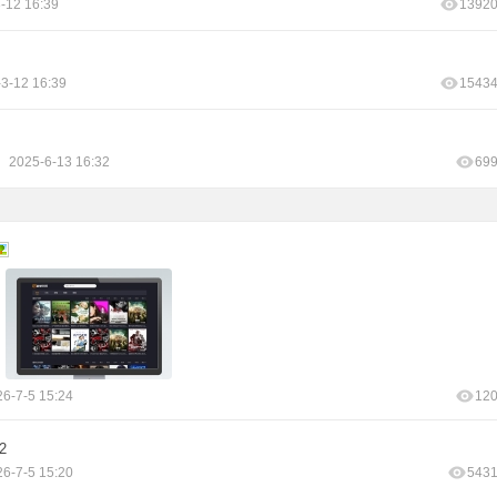
-12 16:39
1392
3-12 16:39
1543
2025-6-13 16:32
69
6-7-5 15:24
12
2
6-7-5 15:20
543