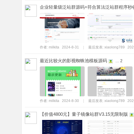
企业轻量级泛站群源码+符合算法泛站群程序秒收
作者:
milkita
2024-8-31
|
最后发表:
xiaolong789
202
最近比较火的影视蜘蛛池模板源码
...
2
作者:
milkita
2024-8-30
|
最后发表:
xiaolong789
202
【价值4800元】量子镜像站群V3.15无限制版