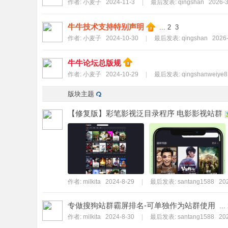
作者:
小麦子
2024-11-3
|
最后发表:
qingshan
2026-3
牛牛技术支持特别声明
...
2
3
作者:
小麦子
2024-10-30
|
最后发表:
qingshan
2026-
牛牛论坛总版规
作者:
小麦子
2024-10-29
|
最后发表:
qingshanweiye8
版块主题
【修复版】彩笔影视泛目录程序 电影影视站群
作者:
milkita
2024-8-29
|
最后发表:
santang1588
202
专做搜狗站群霸屏排名-可单独作为站群使用
...
作者:
milkita
2024-8-30
|
最后发表:
santang1588
202