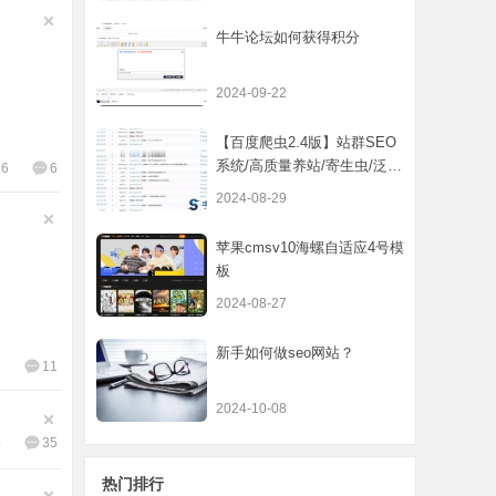
牛牛论坛如何获得积分
2024-09-22
【百度爬虫2.4版】站群SEO
系统/高质量养站/寄生虫/泛目
16
6
录/自动收
2024-08-29
苹果cmsv10海螺自适应4号模
板
2024-08-27
新手如何做seo网站？
7
11
2024-10-08
4
35
热门排行