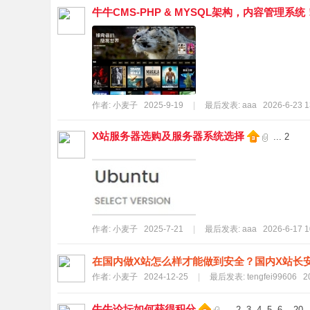
牛牛CMS-PHP & MYSQL架构，内容管理系统！[2
牛
作者:
小麦子
2025-9-19
|
最后发表:
aaa
2026-6-23 1
X站服务器选购及服务器系统选择
...
2
论
作者:
小麦子
2025-7-21
|
最后发表:
aaa
2026-6-17 1
在国内做X站怎么样才能做到安全？国内X站长
作者:
小麦子
2024-12-25
|
最后发表:
tengfei99606
2
坛
牛牛论坛如何获得积分
...
2
3
4
5
6
..
20