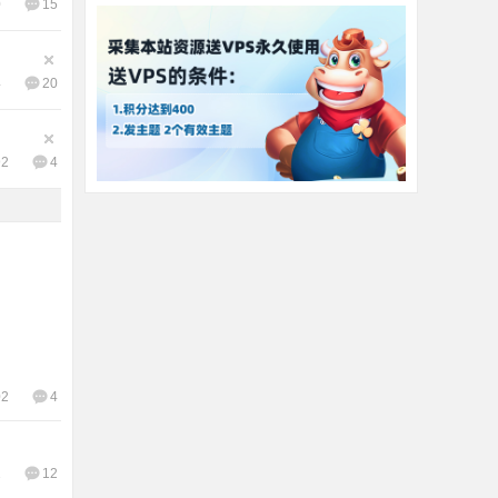
0
15
4
20
92
4
02
4
1
12