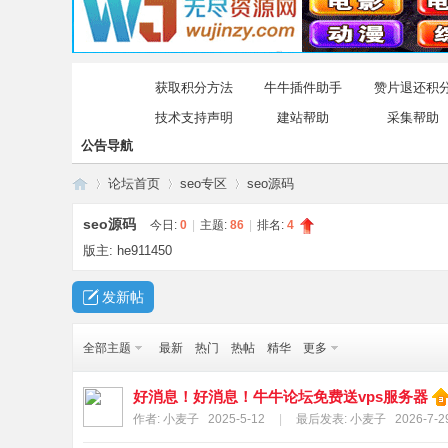
获取积分方法
牛牛插件助手
赞片退还积
技术支持声明
建站帮助
采集帮助
公告导航
论坛首页
seo专区
seo源码
seo源码
今日:
0
|
主题:
86
|
排名:
4
版主:
he911450
牛
»
›
›
发新帖
全部主题
最新
热门
热帖
精华
更多
好消息！好消息！牛牛论坛免费送vps服务器
作者:
小麦子
2025-5-12
|
最后发表:
小麦子
2026-7-2