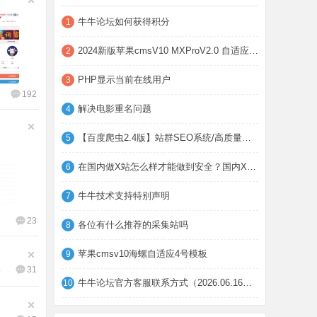
牛牛论坛如何获得积分
1
2024新版苹果cmsV10 MXProV2.0 自适应影视
2
PHP显示当前在线用户
3
192
解决电影重名问题
4
【百度爬虫2.4版】站群SEO系统/高质量养站/
5
在国内做X站怎么样才能做到安全？国内X站长
6
牛牛技术支持特别声明
7
7
23
各位有什么推荐的采集站吗
8
苹果cmsv10海螺自适应4号模板
9
4
31
牛牛论坛官方客服联系方式（2026.06.16已更
10