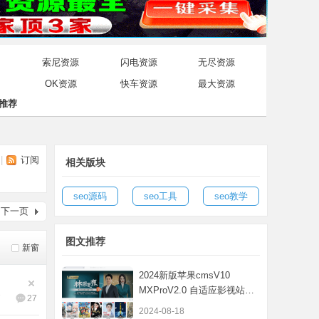
索尼资源
闪电资源
无尽资源
OK资源
快车资源
最大资源
推荐
|
订阅
相关版块
seo源码
seo工具
seo教学
下一页
图文推荐
新窗
2024新版苹果cmsV10
MXProV2.0 自适应影视站主
7
27
题模板
2024-08-18