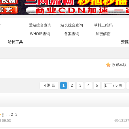
分
爱站综合查询
站长综合查询
草料二维码
WHOIS查询
备案查询
加密解密
站长工具
资源
收藏本版
返 回
1
2
3
4
5
/ 5 页
...
2
3
9 09:53
1312